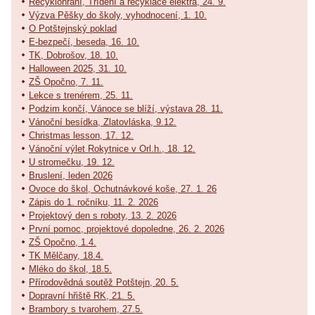
Recyklohraní, Třídění a recyklace elektra, 24. 9.
Výzva Pěšky do školy, vyhodnocení, 1. 10.
O Potštejnský poklad
E-bezpečí, beseda, 16. 10.
TK, Dobrošov, 18. 10.
Halloween 2025, 31. 10.
ZŠ Opočno, 7. 11.
Lekce s trenérem, 25. 11.
Podzim končí, Vánoce se blíží, výstava 28. 11.
Vánoční besídka, Zlatovláska, 9.12.
Christmas lesson, 17. 12.
Vánoční výlet Rokytnice v Orl.h., 18. 12.
U stromečku, 19. 12.
Bruslení, leden 2026
Ovoce do škol, Ochutnávkové koše, 27. 1. 26
Zápis do 1. ročníku, 11. 2. 2026
Projektový den s roboty, 13. 2. 2026
První pomoc, projektové dopoledne, 26. 2. 2026
ZŠ Opočno, 1.4.
TK Mělčany, 18.4.
Mléko do škol, 18.5.
Přírodovědná soutěž Potštejn, 20. 5.
Dopravní hřiště RK, 21. 5.
Brambory s tvarohem, 27.5.