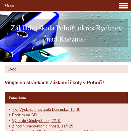
Menu
Základní škola Pohoří,okres Rychnov
nad Kněžnou
Úvod
Vítejte na stránkách Základní školy v Pohoří !
Fotoalbum
TK, Výstava chovatelů Dobruška, 13. 9.
Podzim ve ŠD
Výlet do Orlických hor, 22. 9.
Z hodin pracovních činností, září 25